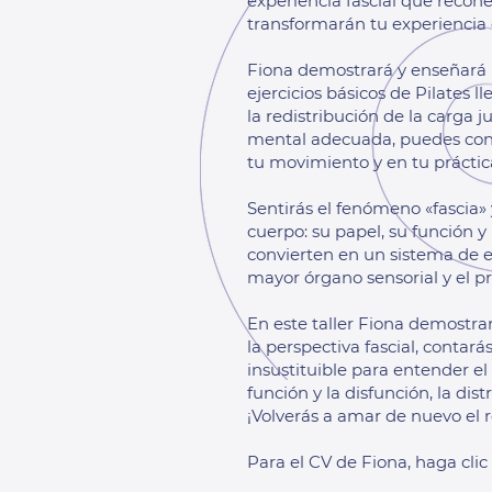
experiencia fascial que recon
transformarán tu experiencia d
Fiona demostrará y enseñará l
ejercicios básicos de Pilates
la redistribución de la carga
mental adecuada, puedes con
tu movimiento y en tu práctic
Sentirás el fenómeno «fascia»
cuerpo: su papel, su función y 
convierten en un sistema de es
mayor órgano sensorial y el p
En este taller Fiona demostra
la perspectiva fascial, contar
insustituible para entender el
función y la disfunción, la dist
¡Volverás a amar de nuevo el 
Para el CV de Fiona, haga clic