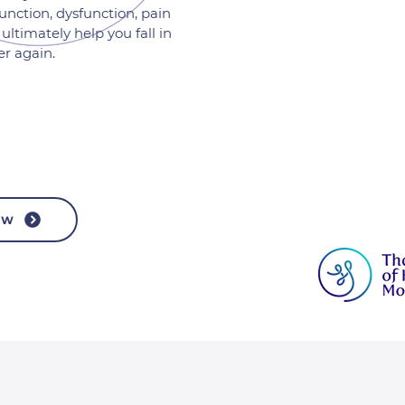
nction, dysfunction, pain
 ultimately help you fall in
er again.
OW