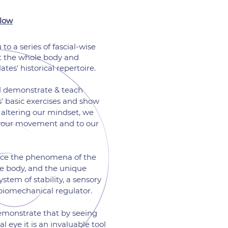
low
to a series of fascial-wise
t the whole body and
tes' historical repertoire.
ll demonstrate & teach
' basic exercises and show
 altering our mindset, we
 our movement and to our
ence the phenomena of the
the body, and the unique
ystem of stability, a sensory
biomechanical regulator.
demonstrate that by seeing
 eye it is an invaluable tool