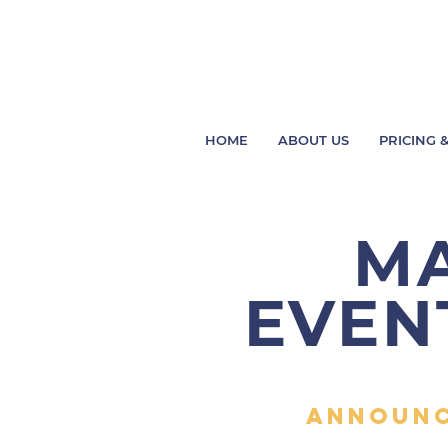
HOME
ABOUT US
PRICING &
MA
EVEN
announc