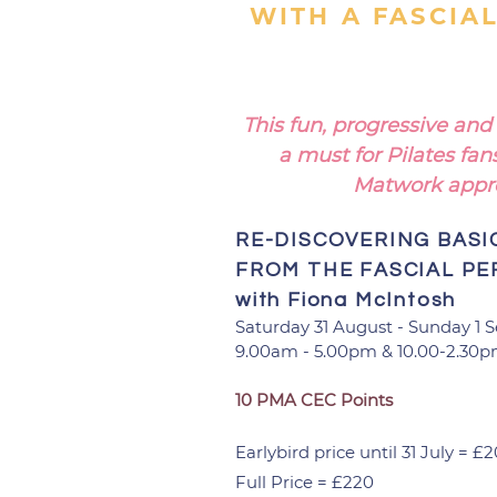
WITH A FASCIAL
This fun, progressive an
a must for Pilates fan
Matwork appro
RE-DISCOVERING BASI
FROM THE FASCIAL PE
with Fiona McIntosh
Saturday 31 August - Sunday 1
9.00am - 5.00pm & 10.00-2.30
10 PMA CEC Points
Earlybird price until 31 July = £
Full Price = £220