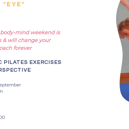
 "EYE"
d body-mind weekend is
s & will change your
ach forever
C PILATES EXERCISES
RSPECTIVE
 September
pm
200