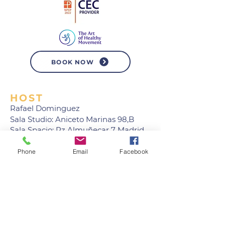
BOOK NOW
HOST
Rafael Dominguez
Sala Studio: Aniceto Marinas 98,B
Sala Spacio: Pz Almuñecar 7 Madrid
28008
E-mail:
info@pilatesimas.com
Phone
Email
Facebook
Tf:
626151773
HOW TO BOOK
Para más información ponte en
contacto con: